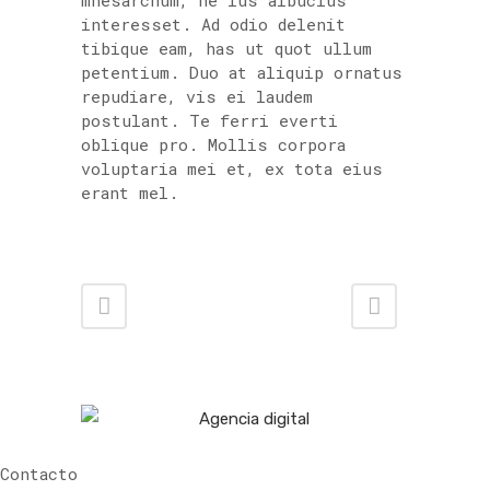
mnesarchum, ne ius albucius
interesset. Ad odio delenit
tibique eam, has ut quot ullum
petentium. Duo at aliquip ornatus
repudiare, vis ei laudem
postulant. Te ferri everti
oblique pro. Mollis corpora
voluptaria mei et, ex tota eius
erant mel.
Contacto