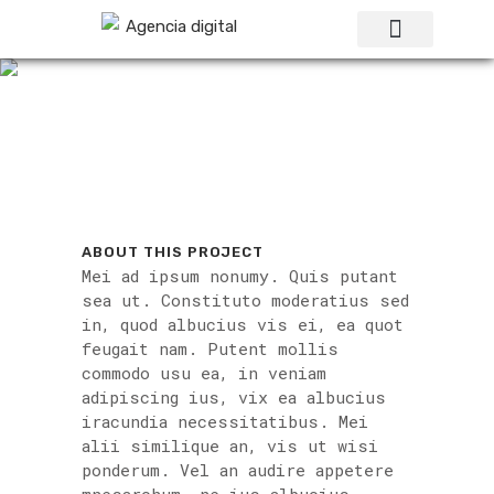
TINTORERÍA BELINA
Sobre Nosotros
Gestión de Procesos con IA
Servicios kit digital
ABOUT THIS PROJECT
Mei ad ipsum nonumy. Quis putant
sea ut. Constituto moderatius sed
in, quod albucius vis ei, ea quot
feugait nam. Putent mollis
commodo usu ea, in veniam
adipiscing ius, vix ea albucius
iracundia necessitatibus. Mei
alii similique an, vis ut wisi
ponderum. Vel an audire appetere